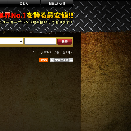
1
ページ中
1
ページ目（全1件）