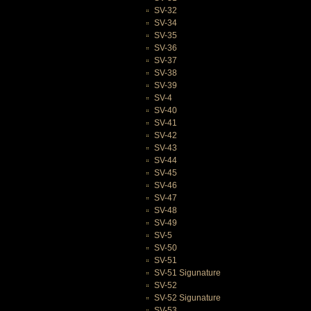
SV-32
SV-34
SV-35
SV-36
SV-37
SV-38
SV-39
SV-4
SV-40
SV-41
SV-42
SV-43
SV-44
SV-45
SV-46
SV-47
SV-48
SV-49
SV-5
SV-50
SV-51
SV-51 Sigunature
SV-52
SV-52 Sigunature
SV-53