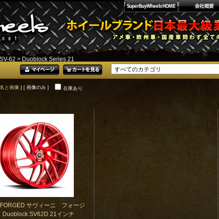
SV-62
> Duoblock Series 21
名と画像
] [ 画像のみ ]
在庫あり
NI FORGED サヴィーニ フォージ
Duoblock SV62D 21インチ