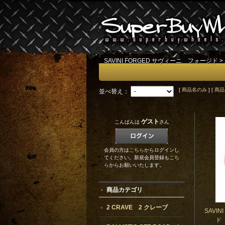
SAVINI FORGED サヴィーニ フォージド
>
[
商品名のみ
] [
商品
並べ替え：
ゲスト
こんばんは
さん
会員の方は
こちら
からログインし
てください。新規会員登録も
こち
ら
からお願いいたします。
商品カテゴリ
2 CRAVE 2 クレーブ
SAVI
ド 