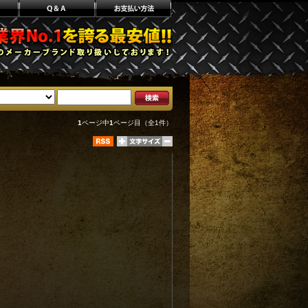
1
ページ中
1
ページ目（全1件）