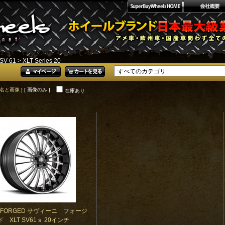
SV-61
> XLT Series 20
名と画像
] [ 画像のみ ]
在庫あり
NI FORGED サヴィーニ フォージ
ド XLT SV61ｓ 20インチ