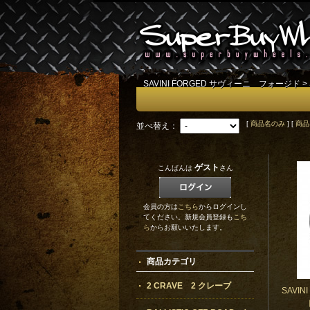
SAVINI FORGED サヴィーニ フォージド
>
[
商品名のみ
] [
商品
並べ替え：
ゲスト
こんばんは
さん
会員の方は
こちら
からログインし
てください。新規会員登録も
こち
ら
からお願いいたします。
商品カテゴリ
2 CRAVE 2 クレーブ
SAVI