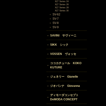
XLT Series 24
XLT Series 26
XLT Series 28
XLT Series 30
SV-62
SV-7
SV-8
SV-9
SAVINI サヴィーニ
SIKK シック
VOSSEN ヴォッセ
ココカチュール KOKO
KUTURE
ジェネリー Gianelle
ジオバンナ Giovanna
ディモーダコンセプト
DeMODA CONCEPT