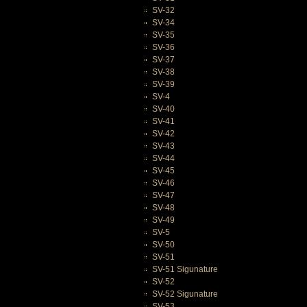
SV-32
SV-34
SV-35
SV-36
SV-37
SV-38
SV-39
SV-4
SV-40
SV-41
SV-42
SV-43
SV-44
SV-45
SV-46
SV-47
SV-48
SV-49
SV-5
SV-50
SV-51
SV-51 Sigunature
SV-52
SV-52 Sigunature
SV-53