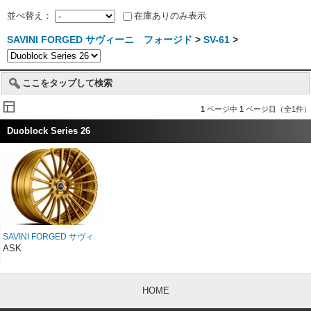
並べ替え：
在庫ありのみ表示
SAVINI FORGED サヴィーニ フォージド
>
SV-61
>
ここをタップして検索
1
ページ中
1
ページ目（全1件）
Duoblock Series 26
SAVINI FORGED サヴィ
ーニ フォージド
ASK
Duoblock SV61D 26イン
チ
HOME