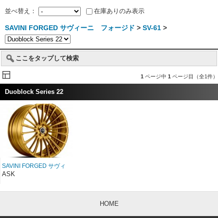
並べ替え：
在庫ありのみ表示
SAVINI FORGED サヴィーニ フォージド
>
SV-61
>
ここをタップして検索
1
ページ中
1
ページ目（全1件）
Duoblock Series 22
SAVINI FORGED サヴィ
ーニ フォージド
ASK
Duoblock SV61D 22イン
チ
HOME