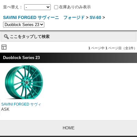
並べ替え：
在庫ありのみ表示
SAVINI FORGED サヴィーニ フォージド
>
SV-60
>
ここをタップして検索
1
ページ中
1
ページ目（全1件）
Duoblock Series 23
SAVINI FORGED サヴィ
ーニ フォージド
ASK
Duoblock SV60D 22イン
チ
HOME