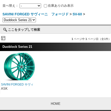
並べ替え：
在庫ありのみ表示
SAVINI FORGED サヴィーニ フォージド
>
SV-60
>
ここをタップして検索
1
ページ中
1
ページ目（全1件）
Duoblock Series 21
SAVINI FORGED サヴィ
ーニ フォージド
ASK
Duoblock SV60D 21イン
チ
HOME