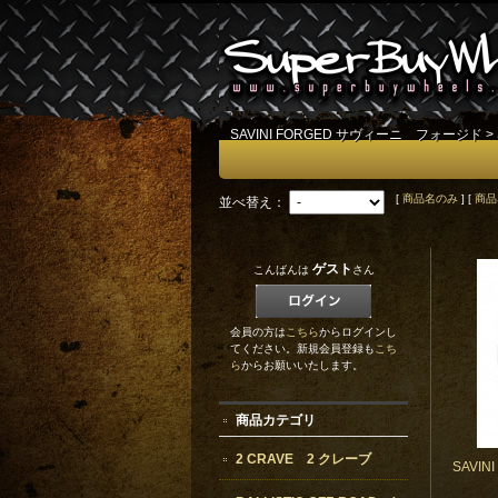
SAVINI FORGED サヴィーニ フォージド
>
[
商品名のみ
] [
商品
並べ替え：
ゲスト
こんばんは
さん
会員の方は
こちら
からログインし
てください。新規会員登録も
こち
ら
からお願いいたします。
商品カテゴリ
2 CRAVE 2 クレーブ
SAVI