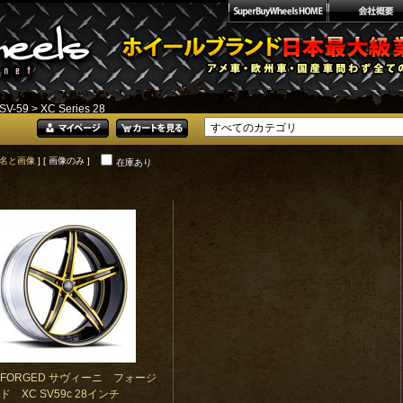
SV-59
> XC Series 28
名と画像
] [ 画像のみ ]
在庫あり
NI FORGED サヴィーニ フォージ
ド XC SV59c 28インチ