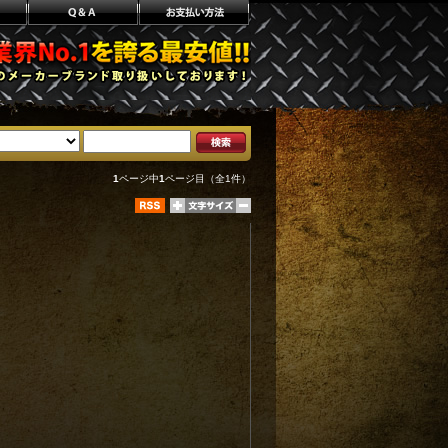
1
ページ中
1
ページ目（全1件）