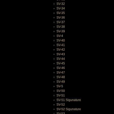
SV-32
SV-34
SV-35
SV-36
SV-37
SV-38
SV-39
SV-4
SV-40
SV-41
SV-42
SV-43
SV-44
SV-45
SV-46
SV-47
SV-48
SV-49
SV-5
SV-50
SV-51
SV-51 Sigunature
SV-52
SV-52 Sigunature
SV-53