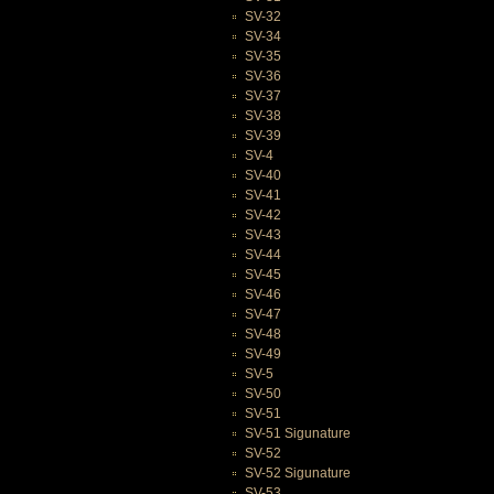
SV-32
SV-34
SV-35
SV-36
SV-37
SV-38
SV-39
SV-4
SV-40
SV-41
SV-42
SV-43
SV-44
SV-45
SV-46
SV-47
SV-48
SV-49
SV-5
SV-50
SV-51
SV-51 Sigunature
SV-52
SV-52 Sigunature
SV-53