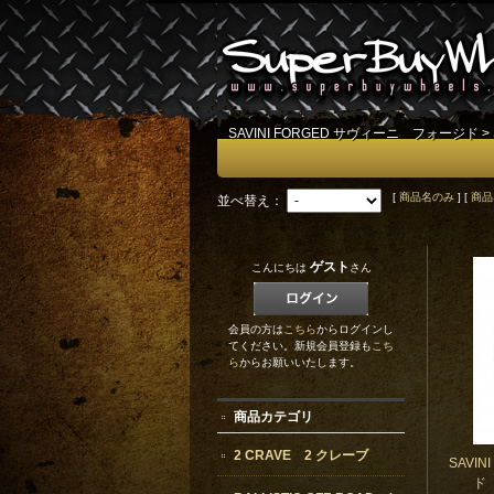
SAVINI FORGED サヴィーニ フォージド
>
[
商品名のみ
] [
商品
並べ替え：
ゲスト
こんにちは
さん
会員の方は
こちら
からログインし
てください。新規会員登録も
こち
ら
からお願いいたします。
商品カテゴリ
2 CRAVE 2 クレーブ
SAVI
ド 