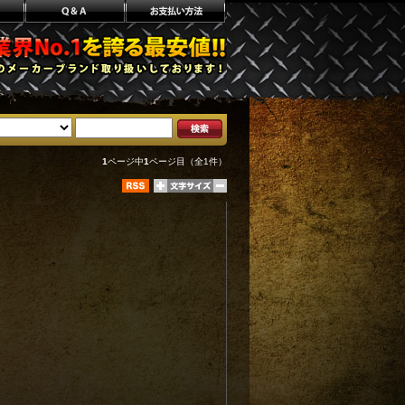
1
ページ中
1
ページ目（全1件）