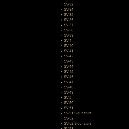
SV-32
SV-34
SV-35
SV-36
SV-37
SV-38
SV-39
SV-4
SV-40
SV-41
SV-42
SV-43
SV-44
SV-45
SV-46
SV-47
SV-48
SV-49
SV-5
SV-50
SV-51
SV-51 Sigunature
SV-52
SV-52 Sigunature
SV-53