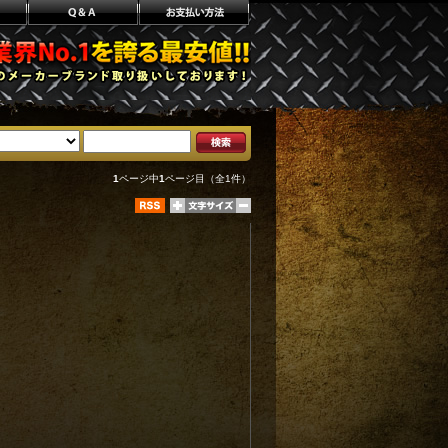
1
ページ中
1
ページ目（全1件）