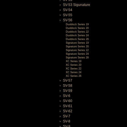
SV-53 Sigunature
SV-54
SV-55
SV-56
Duoblock Series 19
Duoblock Series 20
Duoblock Series 22
Duoblock Series 24
Duoblock Series 26
Signature Series 19
Signature Series 20
Signature Series 22
Signature Series 24
Signature Series 26
XC Series 19
XC Series 20
XC Series 22
XC Series 24
XC Series 26
SV-57
SV-58
SV-59
SV-6
SV-60
SV-61
SV-62
SV-7
SV-8
SV-9