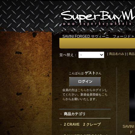
SAVINI FORGED サヴィーニ フォージド
>
[
商品名のみ
] [
商品
並べ替え：
ゲスト
こんばんは
さん
会員の方は
こちら
からログインし
てください。新規会員登録も
こち
ら
からお願いいたします。
商品カテゴリ
2 CRAVE 2 クレーブ
SAVI
ド 