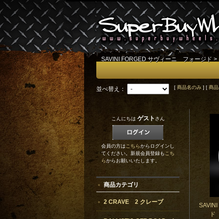
SAVINI FORGED サヴィーニ フォージド
>
[
商品名のみ
] [
商品
並べ替え：
ゲスト
こんにちは
さん
会員の方は
こちら
からログインし
てください。新規会員登録も
こち
ら
からお願いいたします。
商品カテゴリ
2 CRAVE 2 クレーブ
SAVI
ド 