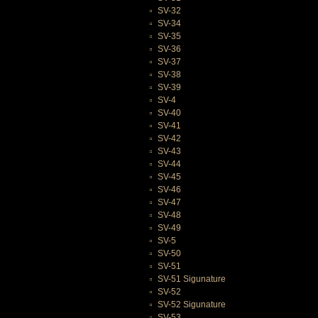
SV-32
SV-34
SV-35
SV-36
SV-37
SV-38
SV-39
SV-4
SV-40
SV-41
SV-42
SV-43
SV-44
SV-45
SV-46
SV-47
SV-48
SV-49
SV-5
SV-50
SV-51
SV-51 Sigunature
SV-52
SV-52 Sigunature
SV-53