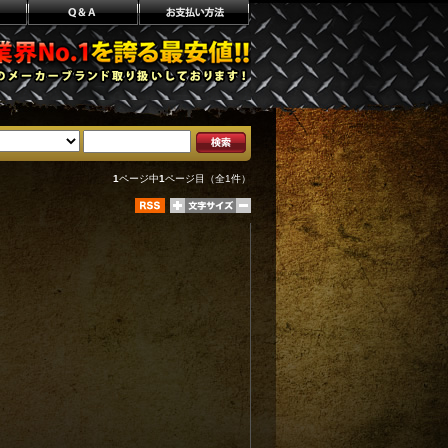
1
ページ中
1
ページ目（全1件）