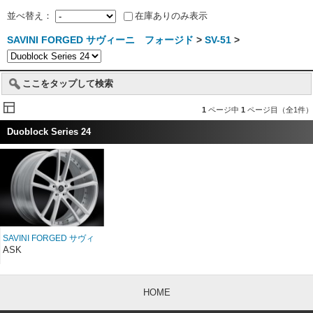
並べ替え：
在庫ありのみ表示
SAVINI FORGED サヴィーニ フォージド
>
SV-51
>
ここをタップして検索
1
ページ中
1
ページ目（全1件）
Duoblock Series 24
SAVINI FORGED サヴィ
ーニ フォージド
ASK
Duoblock SV51D 24イン
チ
HOME