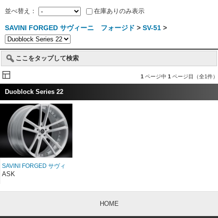
並べ替え：
在庫ありのみ表示
SAVINI FORGED サヴィーニ フォージド
>
SV-51
>
ここをタップして検索
1
ページ中
1
ページ目（全1件）
Duoblock Series 22
SAVINI FORGED サヴィ
ーニ フォージド
ASK
Duoblock SV51D 22イン
チ
HOME