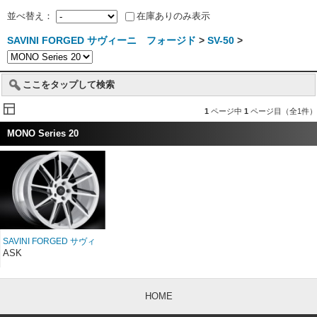
並べ替え：
在庫ありのみ表示
SAVINI FORGED サヴィーニ フォージド
>
SV-50
>
ここをタップして検索
1
ページ中
1
ページ目（全1件）
MONO Series 20
SAVINI FORGED サヴィ
ーニ フォージド
ASK
MONO SV50M 20インチ
HOME