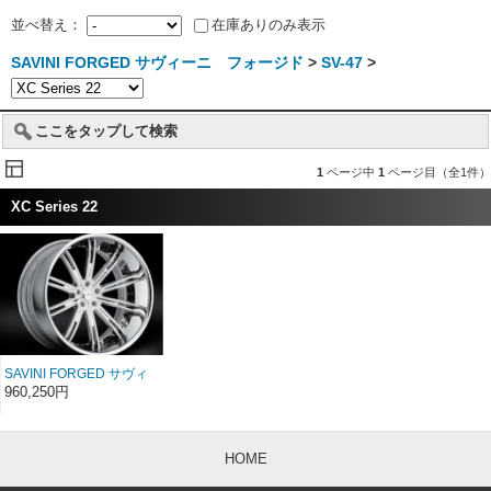
並べ替え：
在庫ありのみ表示
SAVINI FORGED サヴィーニ フォージド
>
SV-47
>
ここをタップして検索
1
ページ中
1
ページ目（全1件）
XC Series 22
SAVINI FORGED サヴィ
ーニ フォージド XC
960,250円
SV47c 22インチ
HOME