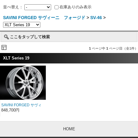
並べ替え：
在庫ありのみ表示
SAVINI FORGED サヴィーニ フォージド
>
SV-46
>
ここをタップして検索
1
ページ中
1
ページ目（全1件）
XLT Series 19
SAVINI FORGED サヴィ
ーニ フォージド XLT
848,700円
SV46ｓ 19インチ
HOME