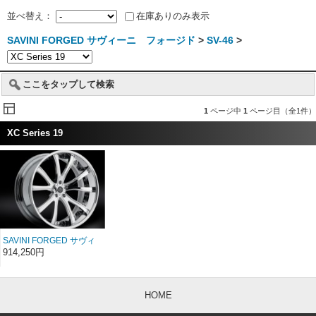
並べ替え：
在庫ありのみ表示
SAVINI FORGED サヴィーニ フォージド
>
SV-46
>
ここをタップして検索
1
ページ中
1
ページ目（全1件）
XC Series 19
SAVINI FORGED サヴィ
ーニ フォージド XC
914,250円
SV46c 19インチ
HOME