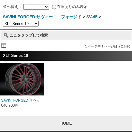
並べ替え：
在庫ありのみ表示
SAVINI FORGED サヴィーニ フォージド
>
SV-45
>
ここをタップして検索
1
ページ中
1
ページ目（全1件）
XLT Series 19
SAVINI FORGED サヴィ
ーニ フォージド XLT
848,700円
SV45ｓ 19インチ
HOME