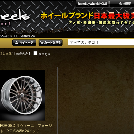
SV-45
> XC Series 24
名と画像
] [ 画像のみ ]
在庫あり
NI FORGED サヴィーニ フォージ
ド XC SV45c 24インチ