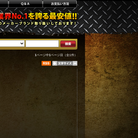
1
ページ中
1
ページ目（全1件）