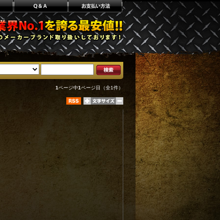
1
ページ中
1
ページ目（全1件）