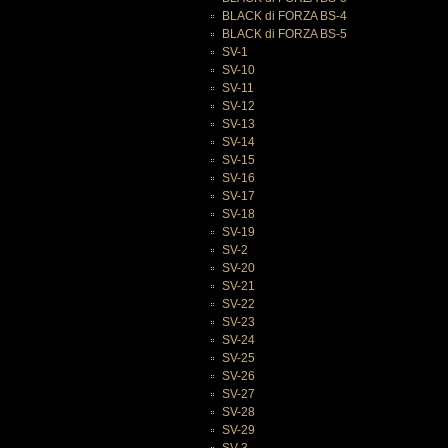
BLACK di FORZA BS-4
BLACK di FORZA BS-5
SV-1
SV-10
SV-11
SV-12
SV-13
SV-14
SV-15
SV-16
SV-17
SV-18
SV-19
SV-2
SV-20
SV-21
SV-22
SV-23
SV-24
SV-25
SV-26
SV-27
SV-28
SV-29