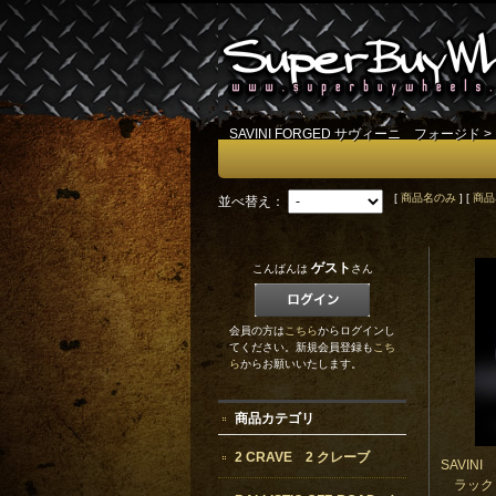
SAVINI FORGED サヴィーニ フォージド
>
[
商品名のみ
] [
商品
並べ替え：
ゲスト
こんばんは
さん
会員の方は
こちら
からログインし
てください。新規会員登録も
こち
ら
からお願いいたします。
商品カテゴリ
2 CRAVE 2 クレーブ
SAVINI
ラック 