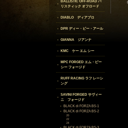
BALLISTIC OFF-ROAD バ
リスティック オフロード
DIABLO ディアブロ
DPR ディー・ピー・アール
GIANNA ジアンナ
KMC ケー エム シー
MPC FORGED エム・ピー
シー フォージド
RUFF RACING ラフ レーシ
ング
SAVINI FORGED サヴィー
ニ フォージド
BLACK di FORZA BS-1
BLACK di FORZA BS-2
20
22
24
BLACK di FORZA BS-3