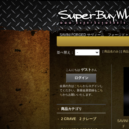
SAVINI FORGED サヴィーニ フォージド
>
[
商品名のみ
] [
商品
並べ替え：
ゲスト
こんにちは
さん
会員の方は
こちら
からログインし
てください。新規会員登録も
こち
ら
からお願いいたします。
商品カテゴリ
2 CRAVE 2 クレーブ
SAVI
ド X