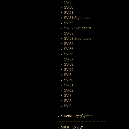
SV-5
SV-50
SV-51
SV-51 Sigunature
SV-52
SV-52 Sigunature
SV-53
SV-53 Sigunature
SV-54
SV-55
SV-56
SV-57
SV-58
SV-59
SV-6
SV-60
SV-61
SV-62
SV-7
SV-8
SV-9
SAVINI サヴィーニ
SIKK シック