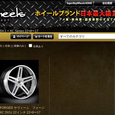
SV-1
> XC Series 22×8〜17
名と画像
] [ 画像のみ ]
在庫あり
NI FORGED サヴィーニ フォージ
C SV1c 22インチ 22×8〜17