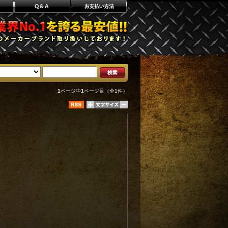
1
ページ中
1
ページ目（全1件）