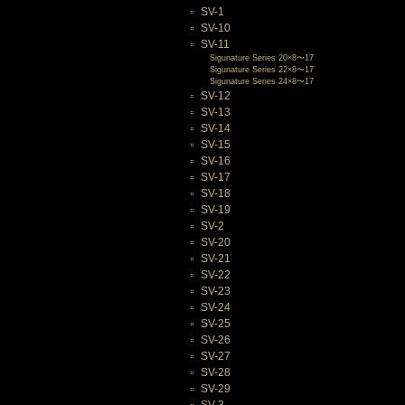
SV-1
SV-10
SV-11
Sigunature Series 20×8〜17
Sigunature Series 22×8〜17
Sigunature Series 24×8〜17
SV-12
SV-13
SV-14
SV-15
SV-16
SV-17
SV-18
SV-19
SV-2
SV-20
SV-21
SV-22
SV-23
SV-24
SV-25
SV-26
SV-27
SV-28
SV-29