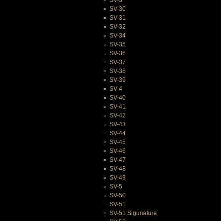
SV-3
SV-30
SV-31
SV-32
SV-34
SV-35
SV-36
SV-37
SV-38
SV-39
SV-4
SV-40
SV-41
SV-42
SV-43
SV-44
SV-45
SV-46
SV-47
SV-48
SV-49
SV-5
SV-50
SV-51
SV-51 Sigunature