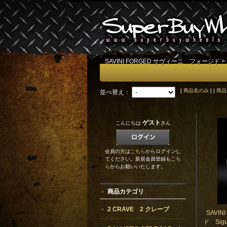
SAVINI FORGED サヴィーニ フォージド
>
[
商品名のみ
] [
商品
並べ替え：
ゲスト
こんにちは
さん
会員の方は
こちら
からログインし
てください。新規会員登録も
こち
ら
からお願いいたします。
商品カテゴリ
2 CRAVE 2 クレーブ
SAVI
ド Sigu