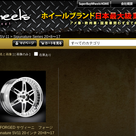
SV-11
> Sigunature Series 20×8〜17
名と画像
] [ 画像のみ ]
在庫あり
NI FORGED サヴィーニ フォージ
nature SV11 20インチ 20×8〜17