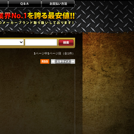
1
ページ中
1
ページ目（全1件）