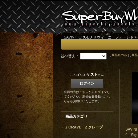
SAVINI FORGED サヴィーニ フォージド
>
[
商品名のみ
] [
商品
並べ替え：
ゲスト
こんばんは
さん
会員の方は
こちら
からログインし
てください。新規会員登録も
こち
ら
からお願いいたします。
商品カテゴリ
2 CRAVE 2 クレーブ
SAVI
ド Sigu