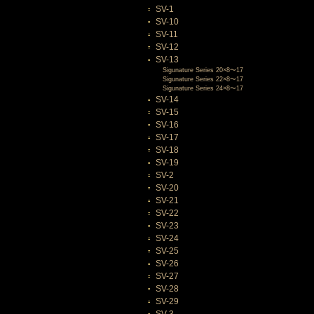
SV-1
SV-10
SV-11
SV-12
SV-13
Sigunature Series 20×8〜17
Sigunature Series 22×8〜17
Sigunature Series 24×8〜17
SV-14
SV-15
SV-16
SV-17
SV-18
SV-19
SV-2
SV-20
SV-21
SV-22
SV-23
SV-24
SV-25
SV-26
SV-27
SV-28
SV-29