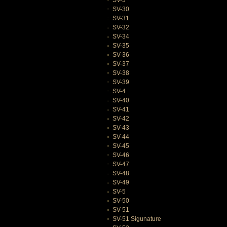
SV-3
SV-30
SV-31
SV-32
SV-34
SV-35
SV-36
SV-37
SV-38
SV-39
SV-4
SV-40
SV-41
SV-42
SV-43
SV-44
SV-45
SV-46
SV-47
SV-48
SV-49
SV-5
SV-50
SV-51
SV-51 Sigunature