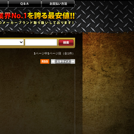
1
ページ中
1
ページ目（全1件）