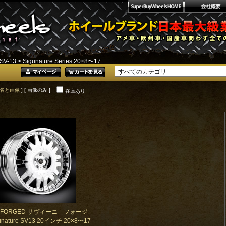
SV-13
> Sigunature Series 20×8〜17
名と画像
] [ 画像のみ ]
在庫あり
NI FORGED サヴィーニ フォージ
nature SV13 20インチ 20×8〜17