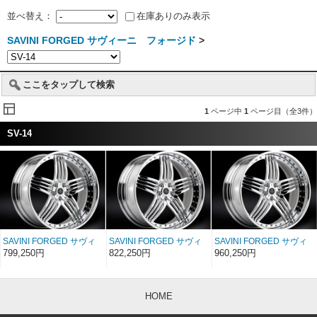
並べ替え：
在庫ありのみ表示
SAVINI FORGED サヴィーニ フォージド
>
ここをタップして検索
1
ページ中
1
ページ目（全3件）
SV-14
SAVINI FORGED サヴィ
SAVINI FORGED サヴィ
SAVINI FORGED サヴィ
ーニ フォージド
ーニ フォージド
ーニ フォージド
799,250円
822,250円
960,250円
Sigunature SV14 20イン
Sigunature SV14 22イン
Sigunature SV14 24イン
チ 20×8〜17
チ 22×8〜17
チ 24×8〜17
HOME