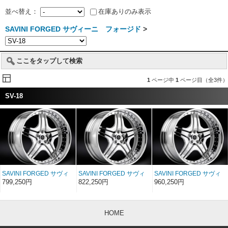
並べ替え：
在庫ありのみ表示
SAVINI FORGED サヴィーニ フォージド
>
ここをタップして検索
1
ページ中
1
ページ目（全3件）
SV-18
SAVINI FORGED サヴィ
SAVINI FORGED サヴィ
SAVINI FORGED サヴィ
ーニ フォージド
ーニ フォージド
ーニ フォージド
799,250円
822,250円
960,250円
Sigunature SV18 20イン
Sigunature SV18 22イン
Sigunature SV18 24イン
チ 20×8〜17
チ 22×8〜17
チ 24×8〜17
HOME