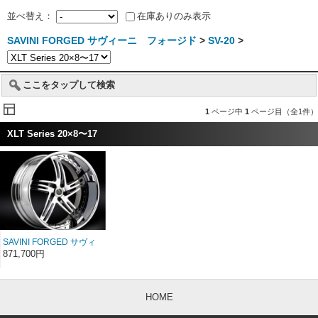
並べ替え：
在庫ありのみ表示
SAVINI FORGED サヴィーニ フォージド
>
SV-20
>
ここをタップして検索
1
ページ中
1
ページ目（全1件）
XLT Series 20×8〜17
SAVINI FORGED サヴィ
ーニ フォージド XLT
871,700円
SV20s 20インチ 20×8〜
17
HOME