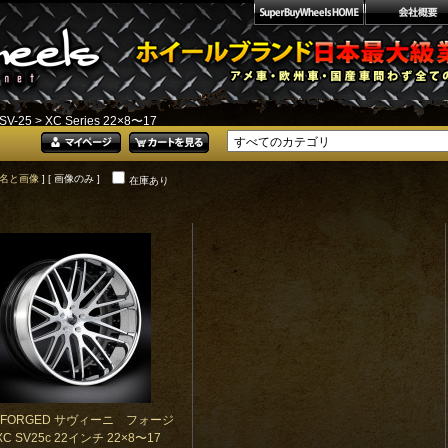
SV-25
> XC Series 22×8〜17
名と画像
] [ 画像のみ ]
在庫あり
NI FORGED サヴィーニ フォージ
C SV25c 22インチ 22×8〜17