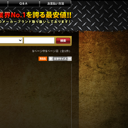
1
ページ中
1
ページ目（全1件）