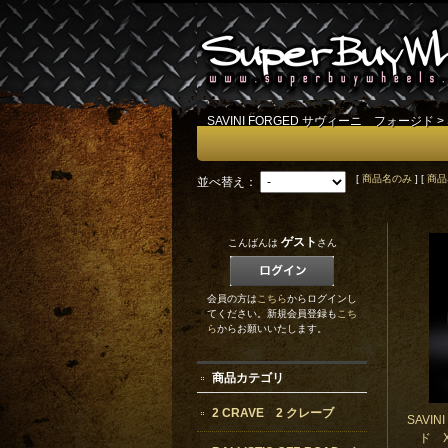
SAVINI FORGED サヴィーニ フォージド
>
[
商品名のみ
] [
商品
並べ替え：
ゲスト
こんばんは
さん
会員の方は
こちら
からログインし
てください。新規会員登録も
こち
ら
からお願いいたします。
商品カテゴリ
2 CRAVE 2 クレーブ
SAVI
ド X