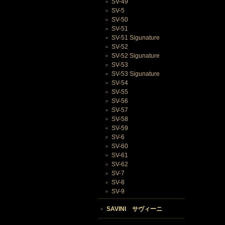
SV-49
SV-5
SV-50
SV-51
SV-51 Sigunature
SV-52
SV-52 Sigunature
SV-53
SV-53 Sigunature
SV-54
SV-55
SV-56
SV-57
SV-58
SV-59
SV-6
SV-60
SV-61
SV-62
SV-7
SV-8
SV-9
SAVINI サヴィーニ