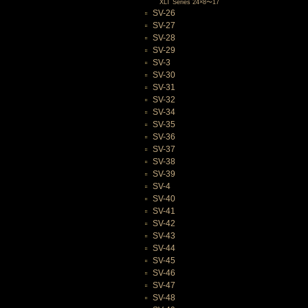
XLT Series 24×8〜17
SV-26
SV-27
SV-28
SV-29
SV-3
SV-30
SV-31
SV-32
SV-34
SV-35
SV-36
SV-37
SV-38
SV-39
SV-4
SV-40
SV-41
SV-42
SV-43
SV-44
SV-45
SV-46
SV-47
SV-48