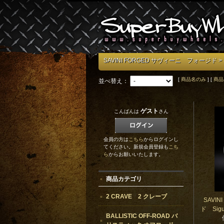
SAVINI FORGED サヴィーニ フォージド
> 
[
商品名のみ
] [
商品
並べ替え：
ゲスト
こんばんは
さん
会員の方は
こちら
からログインし
てください。新規会員登録も
こち
ら
からお願いいたします。
商品カテゴリ
2 CRAVE 2 クレーブ
SAVI
ド Sigu
BALLISTIC OFF-ROAD バ