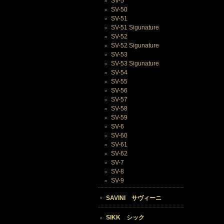
SV-5
SV-50
SV-51
SV-51 Sigunature
SV-52
SV-52 Sigunature
SV-53
SV-53 Sigunature
SV-54
SV-55
SV-56
SV-57
SV-58
SV-59
SV-6
SV-60
SV-61
SV-62
SV-7
SV-8
SV-9
SAVINI サヴィーニ
SIKK シック