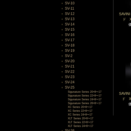
SV-10
SV-11
SV-12
SAVI
SV-13
ド X
SV-14
SV-15
SV-16
SV-17
SV-18
SV-19
SV-2
SV-20
SV-21
SV-22
SV-23
SV-24
SV-25
Sigunature Series 20×8〜17
SAVI
Sigunature Series 22×8〜17
ド X
Sigunature Series 24×8〜17
Sigunature Series 26×8〜17
XC Series 20×8〜17
XC Series 22×8〜17
XC Series 24×8〜17
XLT Series 20×8〜17
XLT Series 22×8〜17
XLT Series 24×8〜17
SV-26