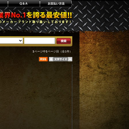
1
ページ中
1
ページ目（全1件）