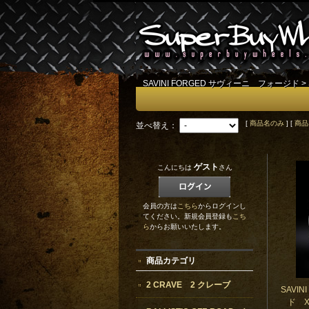
SAVINI FORGED サヴィーニ フォージド
>
[
商品名のみ
] [
商品
並べ替え：
ゲスト
こんにちは
さん
会員の方は
こちら
からログインし
てください。新規会員登録も
こち
ら
からお願いいたします。
商品カテゴリ
2 CRAVE 2 クレーブ
SAVI
ド X