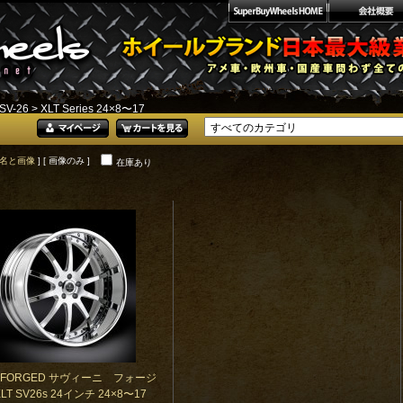
SV-26
> XLT Series 24×8〜17
名と画像
] [ 画像のみ ]
在庫あり
NI FORGED サヴィーニ フォージ
LT SV26s 24インチ 24×8〜17