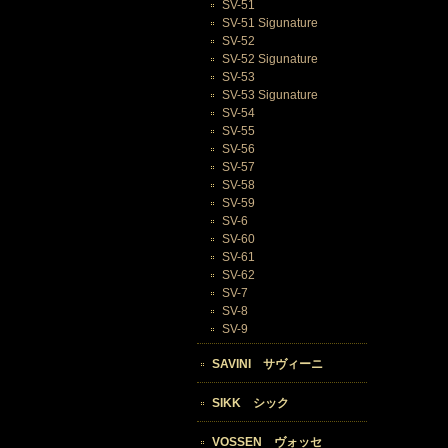
SV-51
SV-51 Sigunature
SV-52
SV-52 Sigunature
SV-53
SV-53 Sigunature
SV-54
SV-55
SV-56
SV-57
SV-58
SV-59
SV-6
SV-60
SV-61
SV-62
SV-7
SV-8
SV-9
SAVINI サヴィーニ
SIKK シック
VOSSEN ヴォッセ