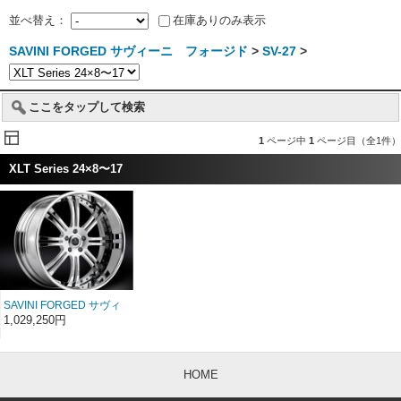
並べ替え：
在庫ありのみ表示
SAVINI FORGED サヴィーニ フォージド
>
SV-27
>
ここをタップして検索
1
ページ中
1
ページ目（全1件）
XLT Series 24×8〜17
SAVINI FORGED サヴィ
ーニ フォージド XLT
1,029,250円
SV27s 24インチ 24×8〜
17
HOME