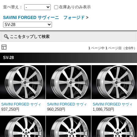
並べ替え：
在庫ありのみ表示
SAVINI FORGED サヴィーニ フォージド
>
ここをタップして検索
1
ページ中
1
ページ目（全6件）
SV-28
SAVINI FORGED サヴィ
SAVINI FORGED サヴィ
SAVINI FORGED サヴィ
ーニ フォージド XC
ーニ フォージド XC
ーニ フォージド XC
937,250円
960,250円
1,086,750円
SV28c 20インチ 20×8〜
SV28c 22インチ 22×8〜
SV28c 24インチ 24×8〜
17
17
17