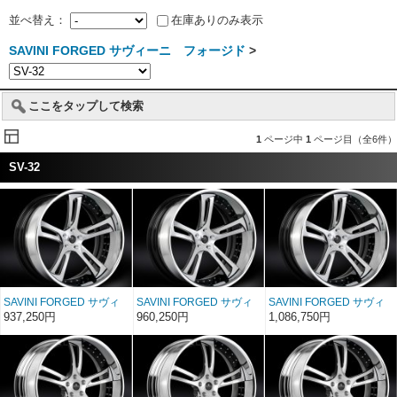
並べ替え：
在庫ありのみ表示
SAVINI FORGED サヴィーニ フォージド
>
ここをタップして検索
1
ページ中
1
ページ目（全6件）
SV-32
SAVINI FORGED サヴィ
SAVINI FORGED サヴィ
SAVINI FORGED サヴィ
ーニ フォージド XC
ーニ フォージド XC
ーニ フォージド XC
937,250円
960,250円
1,086,750円
SV32c 20インチ 20×8〜
SV32c 22インチ 22×8〜
SV32c 24インチ 24×8〜
17
17
17