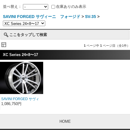
並べ替え：
在庫ありのみ表示
SAVINI FORGED サヴィーニ フォージド
>
SV-35
>
ここをタップして検索
1
ページ中
1
ページ目（全1件）
XC Series 24×8〜17
SAVINI FORGED サヴィ
ーニ フォージド XC
1,086,750円
SV35c 24インチ 24×8〜
17
HOME