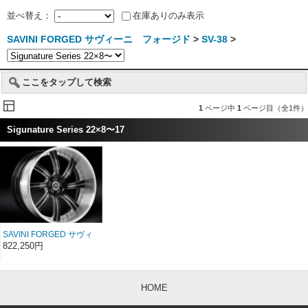
並べ替え：
在庫ありのみ表示
SAVINI FORGED サヴィーニ フォージド
>
SV-38
>
ここをタップして検索
1
ページ中
1
ページ目（全1件）
Sigunature Series 22×8〜17
SAVINI FORGED サヴィ
ーニ フォージド
822,250円
Sigunature SV38 22イン
チ 22×8〜17
HOME