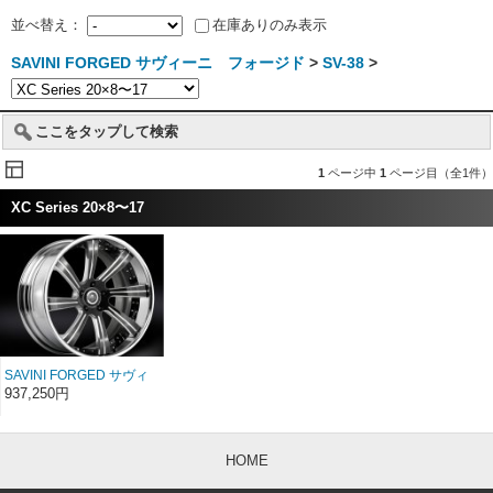
並べ替え：
在庫ありのみ表示
SAVINI FORGED サヴィーニ フォージド
>
SV-38
>
ここをタップして検索
1
ページ中
1
ページ目（全1件）
XC Series 20×8〜17
SAVINI FORGED サヴィ
ーニ フォージド XC
937,250円
SV38c 20インチ 20×8〜
17
HOME