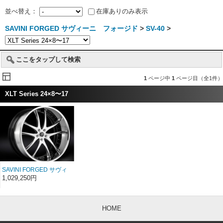
並べ替え：
在庫ありのみ表示
SAVINI FORGED サヴィーニ フォージド
>
SV-40
>
ここをタップして検索
1
ページ中
1
ページ目（全1件）
XLT Series 24×8〜17
SAVINI FORGED サヴィ
ーニ フォージド XLT
1,029,250円
SV40s 24インチ 24×8〜
17
HOME