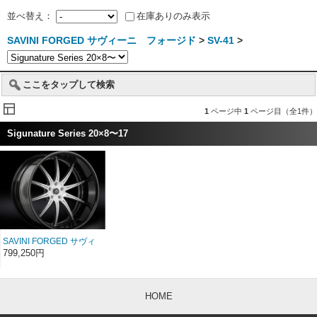
並べ替え：
在庫ありのみ表示
SAVINI FORGED サヴィーニ フォージド
>
SV-41
>
ここをタップして検索
1
ページ中
1
ページ目（全1件）
Sigunature Series 20×8〜17
SAVINI FORGED サヴィ
ーニ フォージド
799,250円
Sigunature SV41 20イン
チ 20×8〜17
HOME