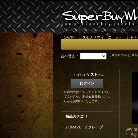
SAVINI FORGED サヴィーニ フォージド
>
[
商品名のみ
] [
商品
並べ替え：
ゲスト
こんばんは
さん
会員の方は
こちら
からログインし
てください。新規会員登録も
こち
ら
からお願いいたします。
商品カテゴリ
2 CRAVE 2 クレーブ
SAVI
ド Sigu