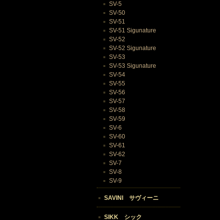
SV-5
SV-50
SV-51
SV-51 Sigunature
SV-52
SV-52 Sigunature
SV-53
SV-53 Sigunature
SV-54
SV-55
SV-56
SV-57
SV-58
SV-59
SV-6
SV-60
SV-61
SV-62
SV-7
SV-8
SV-9
SAVINI サヴィーニ
SIKK シック