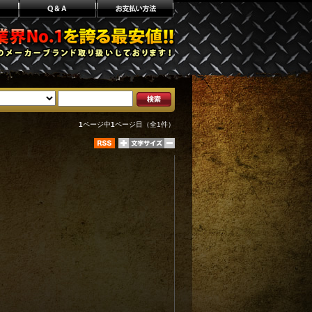
1
ページ中
1
ページ目（全1件）