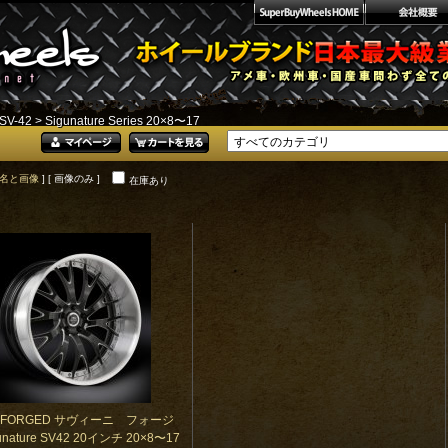
SV-42
> Sigunature Series 20×8〜17
名と画像
] [ 画像のみ ]
在庫あり
NI FORGED サヴィーニ フォージ
nature SV42 20インチ 20×8〜17