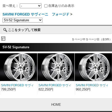
並べ替え：
在庫ありのみ表示
SAVINI FORGED サヴィーニ フォージド
>
ここをタップして検索
1
ページ中
1
ページ目（全3件）
SV-52 Sigunature
SAVINI FORGED サヴィ
SAVINI FORGED サヴィ
SAVINI FORGED サヴィ
ーニ フォージド
ーニ フォージド
ーニ フォージド
799,250円
822,250円
960,250円
Sigunature SV52 20イン
Sigunature SV52 22イン
Sigunature SV52 24イン
チ 20×8〜17
チ 22×8〜17
チ 24×8〜17
HOME