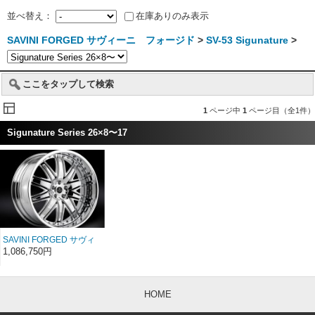
並べ替え：
在庫ありのみ表示
SAVINI FORGED サヴィーニ フォージド
>
SV-53 Sigunature
>
ここをタップして検索
1
ページ中
1
ページ目（全1件）
Sigunature Series 26×8〜17
SAVINI FORGED サヴィ
ーニ フォージド
1,086,750円
Sigunature SV53 26イン
チ 26×8〜17
HOME