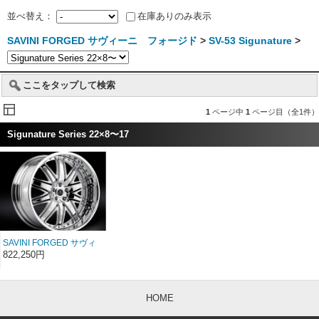
並べ替え：
在庫ありのみ表示
SAVINI FORGED サヴィーニ フォージド
>
SV-53 Sigunature
>
ここをタップして検索
1
ページ中
1
ページ目（全1件）
Sigunature Series 22×8〜17
SAVINI FORGED サヴィ
ーニ フォージド
822,250円
Sigunature SV53 22イン
チ 22×8〜17
HOME