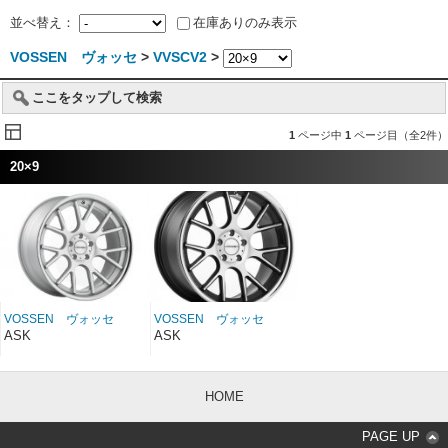
並べ替え：
在庫ありのみ表示
VOSSEN ヴォッセ
>
VVSCV2
>
ここをタップして検索
1
ページ中
1
ページ目（全2件）
20×9
VOSSEN ヴォッセ
VOSSEN ヴォッセ
VVSCV2 マットシルバ
VVSCV2 マットブラッ
ASK
ASK
ーマシンド/ステンレスリ
クマシンド/ステンレスリ
ップ 20インチ 20×9
ップ 20インチ 20×9
HOME
PAGE UP