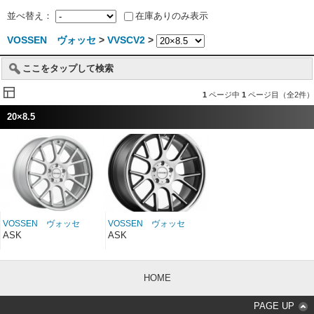
並べ替え：
在庫ありのみ表示
VOSSEN ヴォッセ
>
VVSCV2
>
ここをタップして検索
1
ページ中
1
ページ目（全2件）
20×8.5
VOSSEN ヴォッセ
VOSSEN ヴォッセ
VVSCV2 マットシルバ
VVSCV2 マットブラッ
ASK
ASK
ーマシンド/ステンレスリ
クマシンド/ステンレスリ
ップ 20インチ 20×8.5
ップ 20インチ 20×8.5
HOME
PAGE UP