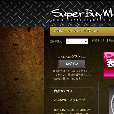
GIANNA ジアンナ
>
BLITZ
> 26
[
商品名のみ
] [
商品
並べ替え：
ゲスト
こんにちは
さん
会員の方は
こちら
からログインし
てください。新規会員登録も
こち
ら
からお願いいたします。
商品カテゴリ
2 CRAVE 2 クレーブ
BALLISTIC OFF-ROAD バ