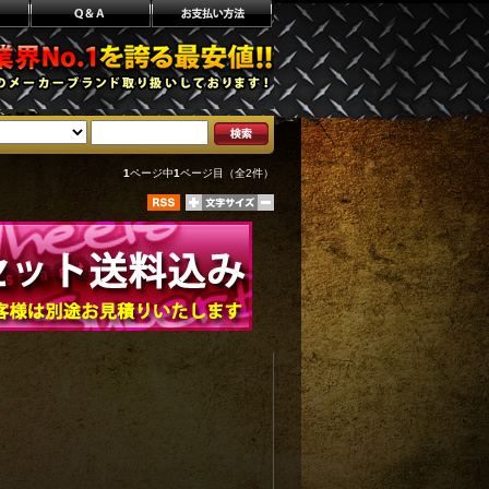
1
ページ中
1
ページ目（全2件）